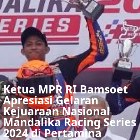
Ketua MPR RI Bamsoet
Apresiasi Gelaran
Kejuaraan Nasional
Mandalika Racing Series
2024 di Pertamina